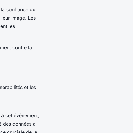
 la confiance du
r leur image. Les
ent les
ment contre la
rabilités et les
e à cet événement,
ité des données a
ce cruciale de la