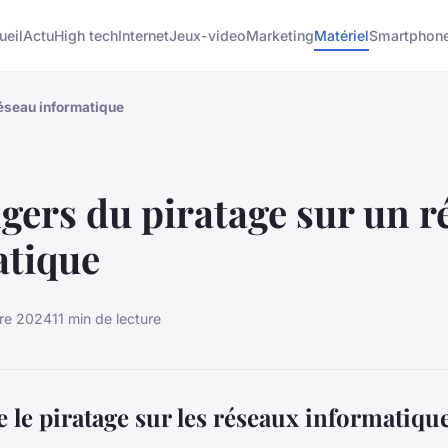
ueil
Actu
High tech
Internet
Jeux-video
Marketing
Matériel
Smartphon
réseau informatique
gers du piratage sur un r
atique
re 2024
11 min de lecture
le piratage sur les réseaux informatiqu