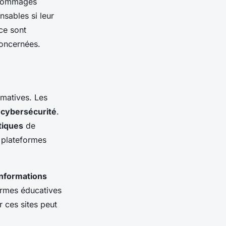
e dommages
sables si leur
nce sont
concernées.
matives. Les
a
cybersécurité
.
tiques
de
s plateformes
informations
ormes éducatives
 ces sites peut