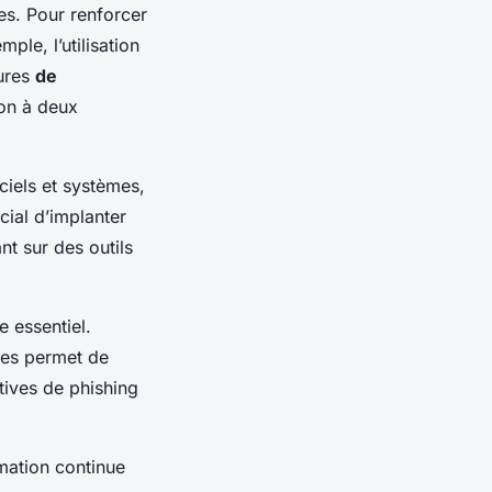
ses. Pour renforcer
ple, l’utilisation
sures
de
ion à deux
ciels et systèmes,
ucial d’implanter
nt sur des outils
 essentiel.
ues permet de
atives de phishing
.
mation continue