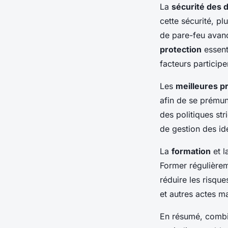
La
sécurité des
cette sécurité, pl
de pare-feu avanc
protection
essent
facteurs participe
Les
meilleures p
afin de se prémuni
des politiques st
de gestion des id
La
formation
et l
Former régulière
réduire les risque
et autres actes ma
En résumé, comb