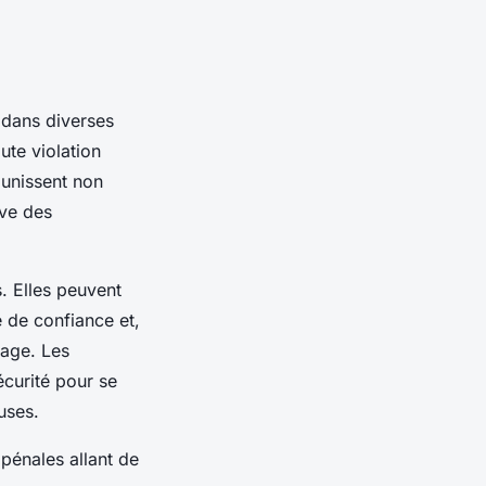
 dans diverses
ute violation
punissent non
ive des
s. Elles peuvent
 de confiance et,
tage. Les
curité pour se
uses.
 pénales allant de