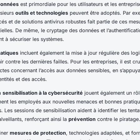
 données
est primordiale pour les utilisateurs et les entrepri
usieurs
outils et technologies
peuvent être adoptés. Par exem
és et de solutions antivirus robustes fait partie de ces me
ielles. De même, le cryptage des données et l’authentificat
nt à sécuriser les systèmes.
ratiques
incluent également la mise à jour régulière des logi
r contre les dernières failles. Pour les entreprises, il est cr
rictes concernant l’accès aux données sensibles, en s’appuya
entités et des accès.
a
sensibilisation à la cybersécurité
jouent également un rôle
ment les employés aux nouvelles menaces et bonnes pratiq
s. Les sessions de sensibilisation aident à identifier les tent
lveillants, renforçant ainsi la
prévention
contre le piratage
iner
mesures de protection
, technologies adaptées, et for