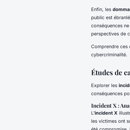
Enfin, les
dommage
public est ébranlé
conséquences ne s
perspectives de c
Comprendre ces da
cybercriminalité.
Études de ca
Explorer les
inci
conséquences pos
Incident X : An
L’
incident X
illus
les victimes ont s
été compromise. L