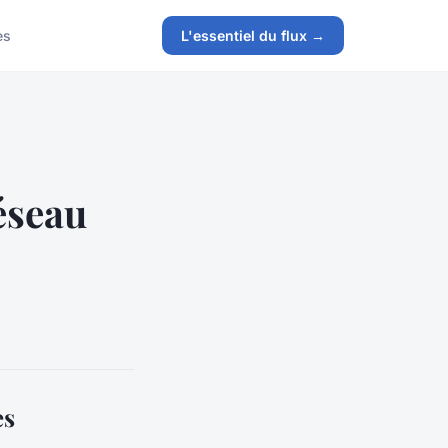
es
L'essentiel du flux →
éseau
es