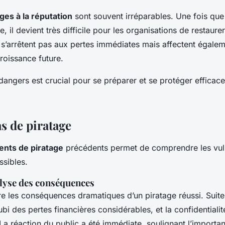
s à la réputation
sont souvent irréparables. Une fois que
e, il devient très difficile pour les organisations de restaure
’arrêtent pas aux pertes immédiates mais affectent égalem
roissance future.
ngers est crucial pour se préparer et se protéger efficace
s de piratage
dents de piratage
précédents permet de comprendre les vulné
sibles.
alyse des conséquences
tre les conséquences dramatiques d’un piratage réussi. Suit
ubi des pertes financières considérables, et la confidential
a réaction du public a été immédiate, soulignant l’importan