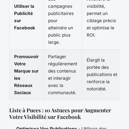
Utiliser la
campagnes
visibilité,
Publicité
publicitaires
permet un
sur
pour
ciblage précis
Facebook
atteindre un
et optimise le
public plus
ROI.
large.
Promouvoir
Partager
Élargit la
Votre
régulièrement
portée des
Marque sur
des contenus
publications et
les
et interagir
renforce la
Réseaux
avec la
notoriété.
Sociaux
communauté.
Liste à Puces : 10 Astuces pour Augmenter
Votre Visibilité sur Facebook
Optimisez Vos Publications
: Utilisez des